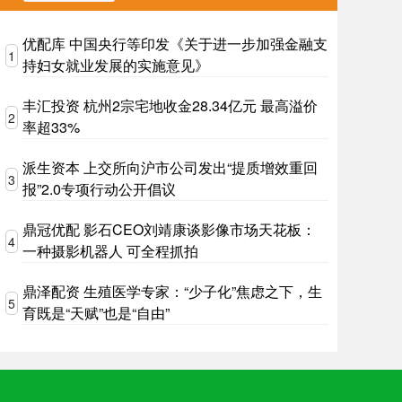
优配库 中国央行等印发《关于进一步加强金融支
1
持妇女就业发展的实施意见》
丰汇投资 杭州2宗宅地收金28.34亿元 最高溢价
2
率超33%
派生资本 上交所向沪市公司发出“提质增效重回
3
报”2.0专项行动公开倡议
鼎冠优配 影石CEO刘靖康谈影像市场天花板：
4
一种摄影机器人 可全程抓拍
鼎泽配资 生殖医学专家：“少子化”焦虑之下，生
5
育既是“天赋”也是“自由”