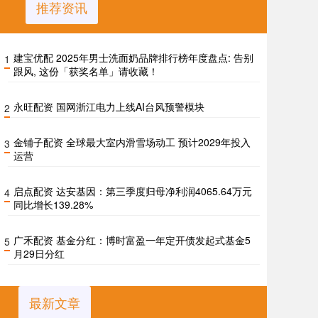
推荐资讯
建宝优配 2025年男士洗面奶品牌排行榜年度盘点: 告别
1
跟风, 这份「获奖名单」请收藏！
永旺配资 国网浙江电力上线AI台风预警模块
2
金铺子配资 全球最大室内滑雪场动工 预计2029年投入
3
运营
启点配资 达安基因：第三季度归母净利润4065.64万元
4
同比增长139.28%
广禾配资 基金分红：博时富盈一年定开债发起式基金5
5
月29日分红
最新文章