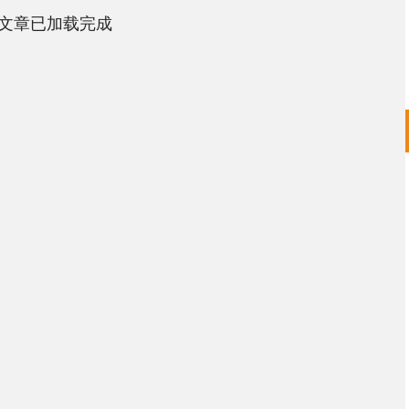
文章已加载完成
沪深300
4694.44
.42%
43.13
0.93%