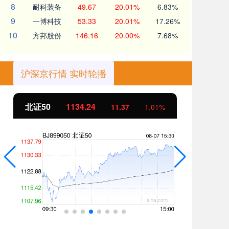
8
耐科装备
49.67
20.01%
6.83%
9
一博科技
53.33
20.01%
17.26%
10
方邦股份
146.16
20.00%
7.68%
沪深京行情 实时轮播
北证50
1134.24
创
11.37
1.01%