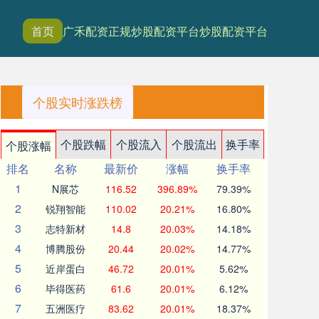
首页
广禾配资
正规炒股配资平台
炒股配资平台
个股实时涨跌榜
个股跌幅
个股流入
个股流出
换手率
个股涨幅
排名
名称
最新价
涨幅
换手率
1
N展芯
116.52
396.89%
79.39%
2
锐翔智能
110.02
20.21%
16.80%
3
志特新材
14.8
20.03%
14.18%
4
博腾股份
20.44
20.02%
14.77%
5
近岸蛋白
46.72
20.01%
5.62%
6
毕得医药
61.6
20.01%
6.12%
7
五洲医疗
83.62
20.01%
18.37%