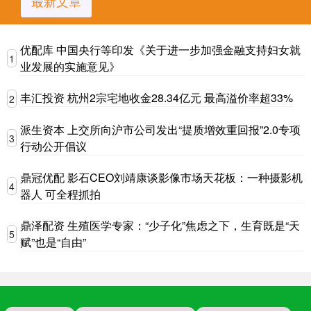
最新文章
优配库 中国央行等印发《关于进一步加强金融支持妇女就
1
业发展的实施意见》
丰汇投资 杭州2宗宅地收金28.34亿元 最高溢价率超33%
2
派生资本 上交所向沪市公司发出“提质增效重回报”2.0专项
3
行动公开倡议
鼎冠优配 影石CEO刘靖康谈影像市场天花板：一种摄影机
4
器人 可全程抓拍
鼎泽配资 生殖医学专家：“少子化”焦虑之下，生育既是“天
5
赋”也是“自由”