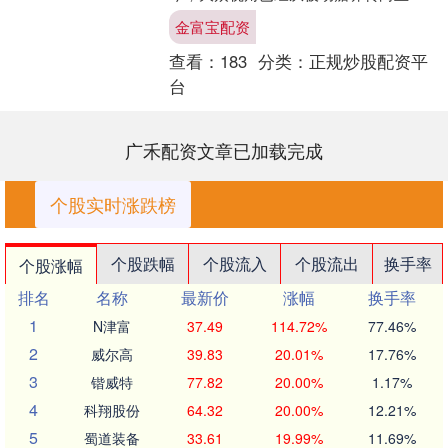
享老，从应对疾病转向经营健康。老年
金富宝配资
人不再只是等待疾病的治疗，....
查看：
183
分类：
正规炒股配资平
台
广禾配资文章已加载完成
个股实时涨跌榜
个股跌幅
个股流入
个股流出
换手率
个股涨幅
排名
名称
最新价
涨幅
换手率
1
N津富
37.49
114.72%
77.46%
2
威尔高
39.83
20.01%
17.76%
3
锴威特
77.82
20.00%
1.17%
4
科翔股份
64.32
20.00%
12.21%
5
蜀道装备
33.61
19.99%
11.69%