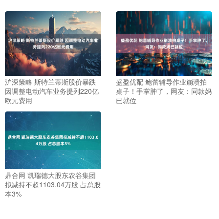
沪深策略 斯特兰蒂斯股价暴跌
盛盈优配 鲍蕾辅导作业崩溃拍
因调整电动汽车业务提列220亿
桌子！手掌肿了，网友：同款妈
欧元费用
已就位
鼎合网 凯瑞德大股东农谷集团
拟减持不超1103.04万股 占总股
本3%