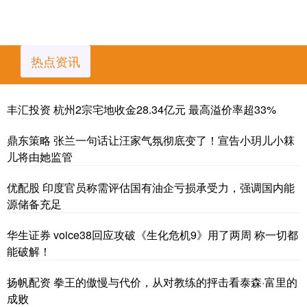
热点资讯
丰汇投资 杭州2宗宅地收金28.34亿元 最高溢价率超33%
鼎东策略 张兰一句话让汪家气氛彻底变了！宣告小玥儿小箖
儿将由她监管
优配股 印度官员称需评估国有油企亏损承受力，强调国内能
源储备充足
华生证券 voice38回应攻破《生化危机9》用了两周 称一切都
能破解！
扬帆配资 拳王的傲慢与代价，从对教练的抨击看泰森·富里的
成败