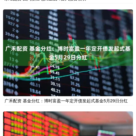
广禾配资 基金分红：博时富盈一年定开债发起式基金5月29日分红