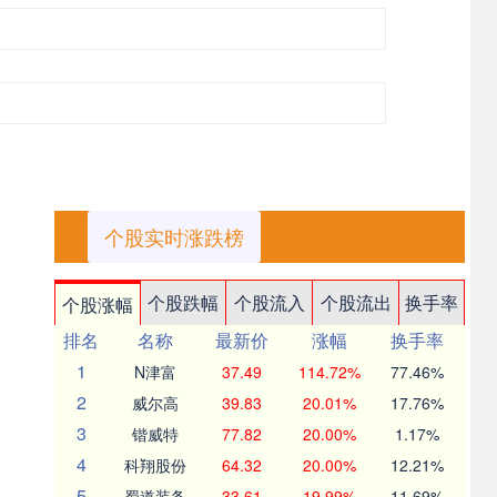
个股实时涨跌榜
个股跌幅
个股流入
个股流出
换手率
个股涨幅
排名
名称
最新价
涨幅
换手率
1
N津富
37.49
114.72%
77.46%
2
威尔高
39.83
20.01%
17.76%
3
锴威特
77.82
20.00%
1.17%
4
科翔股份
64.32
20.00%
12.21%
5
蜀道装备
33.61
19.99%
11.69%