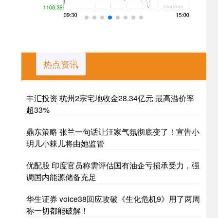
热点资讯
丰汇投资 杭州2宗宅地收金28.34亿元 最高溢价率
超33%
鼎东策略 张兰一句话让汪家气氛彻底变了！宣告小
玥儿小箖儿将由她监管
优配股 印度官员称需评估国有油企亏损承受力，强
调国内能源储备充足
华生证券 voice38回应攻破《生化危机9》用了两周
称一切都能破解！