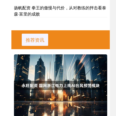
扬帆配资 拳王的傲慢与代价，从对教练的抨击看泰
森·富里的成败
推荐资讯