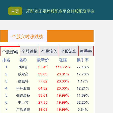
首页
广禾配资
正规炒股配资平台
炒股配资平台
个股实时涨跌榜
个股跌幅
个股流入
个股流出
换手率
个股涨幅
排名
名称
最新价
涨幅
换手率
1
N津富
37.49
114.72%
77.46%
2
威尔高
39.83
20.01%
17.76%
3
锴威特
77.82
20.00%
1.17%
4
科翔股份
64.32
20.00%
12.21%
5
蜀道装备
33.61
19.99%
11.69%
6
中巨芯
27.85
19.99%
32.20%
7
广哈通信
19.03
19.99%
5.84%