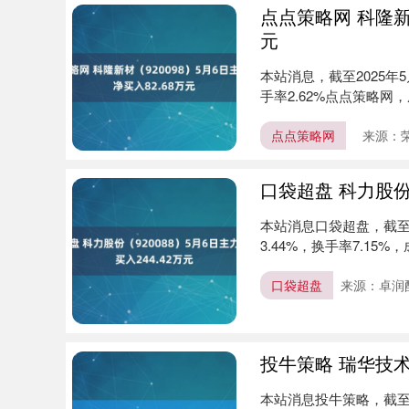
点点策略网 科隆新材
元
本站消息，截至2025年5月
手率2.62%点点策略网，成
点点策略网
来源：
口袋超盘 科力股份（
上证指数
3900.35
00
-0.01%
21.92
0.
本站消息口袋超盘，截至20
3.44%，换手率7.15%，成
口袋超盘
来源：卓润
投牛策略 瑞华技术（
本站消息投牛策略，截至20