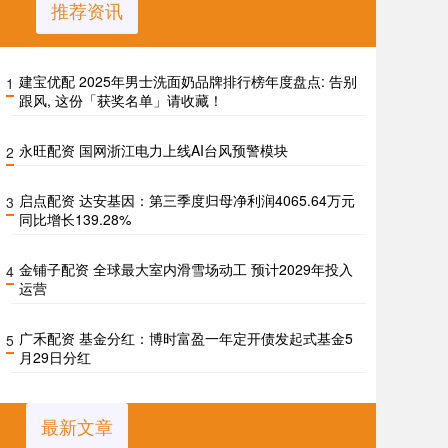
推荐资讯
建宝优配 2025年男士洗面奶品牌排行榜年度盘点: 告别
1
跟风, 这份「获奖名单」请收藏！
永旺配资 国网浙江电力上线AI台风预警模块
2
启点配资 达安基因：第三季度归母净利润4065.64万元
3
同比增长139.28%
金铺子配资 全球最大室内滑雪场动工 预计2029年投入
4
运营
广禾配资 基金分红：博时富盈一年定开债发起式基金5
5
月29日分红
最新文章