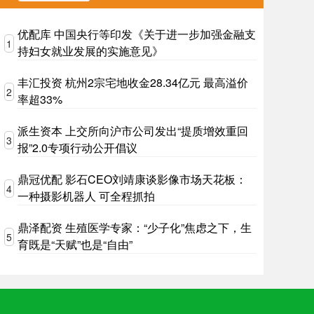
优配库 中国央行等印发《关于进一步加强金融支
1
持妇女就业发展的实施意见》
丰汇投资 杭州2宗宅地收金28.34亿元 最高溢价
2
率超33%
派生资本 上交所向沪市公司发出“提质增效重回
3
报”2.0专项行动公开倡议
鼎冠优配 影石CEO刘靖康谈影像市场天花板：
4
一种摄影机器人 可全程抓拍
鼎泽配资 生殖医学专家：“少子化”焦虑之下，生
5
育既是“天赋”也是“自由”