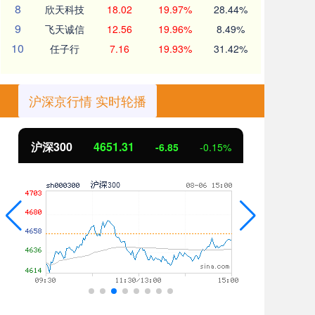
8
欣天科技
18.02
19.97%
28.44%
9
飞天诚信
12.56
19.96%
8.49%
10
任子行
7.16
19.93%
31.42%
沪深京行情 实时轮播
沪深300
4651.31
北
-6.85
-0.15%