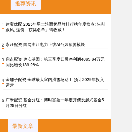
推荐资讯
建宝优配 2025年男士洗面奶品牌排行榜年度盘点: 告别
1
跟风, 这份「获奖名单」请收藏！
永旺配资 国网浙江电力上线AI台风预警模块
2
启点配资 达安基因：第三季度归母净利润4065.64万元
3
同比增长139.28%
金铺子配资 全球最大室内滑雪场动工 预计2029年投入
4
运营
广禾配资 基金分红：博时富盈一年定开债发起式基金5
5
月29日分红
最新文章