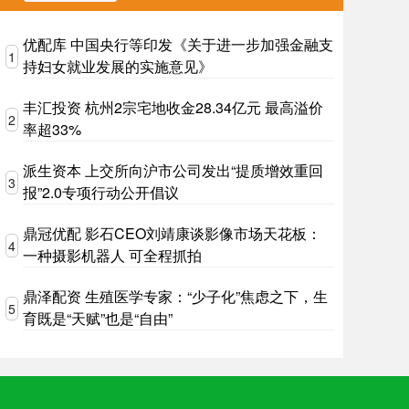
优配库 中国央行等印发《关于进一步加强金融支
1
持妇女就业发展的实施意见》
丰汇投资 杭州2宗宅地收金28.34亿元 最高溢价
2
率超33%
派生资本 上交所向沪市公司发出“提质增效重回
3
报”2.0专项行动公开倡议
鼎冠优配 影石CEO刘靖康谈影像市场天花板：
4
一种摄影机器人 可全程抓拍
鼎泽配资 生殖医学专家：“少子化”焦虑之下，生
5
育既是“天赋”也是“自由”