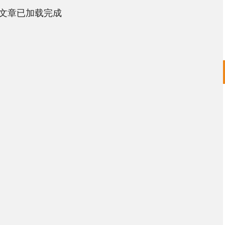
文章已加载完成
沪深300
4689.96
.31%
38.65
0.83%