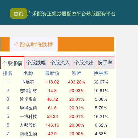
首页
广禾配资
正规炒股配资平台
炒股配资平台
个股实时涨跌榜
个股跌幅
个股流入
个股流出
换手率
个股涨幅
排名
名称
最新价
涨幅
换手率
1
N展芯
118.02
403.28%
62.67%
2
志特新材
14.8
20.03%
10.81%
3
近岸蛋白
46.72
20.01%
5.08%
4
毕得医药
61.6
20.01%
5.79%
5
一博科技
53.33
20.01%
16.21%
6
方邦股份
146.16
20.00%
6.62%
7
南模生物
42.9
20.00%
4.68%