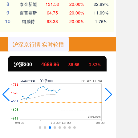
8
泰金新能
131.52
20.00%
22.89%
9
百普赛斯
64.75
20.00%
11.09%
10
锴威特
93.38
20.00%
1.76%
沪深京行情 实时轮播
北证50
1129.72
创
6.84
0.61%