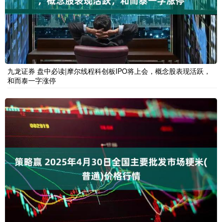
九龙证券 盘中必读|摩尔线程科创板IPO将上会，概念股表现活跃，
和而泰一字涨停