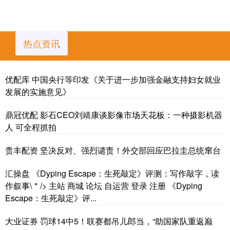
热点资讯
优配库 中国央行等印发《关于进一步加强金融支持妇女就业
发展的实施意见》
鼎冠优配 影石CEO刘靖康谈影像市场天花板：一种摄影机器
人 可全程抓拍
贵丰配资 坚决反对、强烈谴责！外交部回应巴拉圭总统窜台
汇操盘 《Dyping Escape：生死敲定》评测：写作敲字，读
作叙事\＂/> 主站 商城 论坛 自运营 登录 注册 《Dyping
Escape：生死敲定》评...
大业证券 罚球14中5！联赛都吊儿郎当，“助国家队重返巅