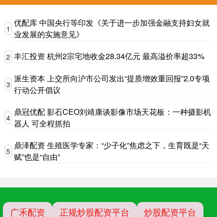
优配库 中国央行等印发《关于进一步加强金融支持妇女就
1
业发展的实施意见》
丰汇投资 杭州2宗宅地收金28.34亿元 最高溢价率超33%
2
派生资本 上交所向沪市公司发出“提质增效重回报”2.0专项
3
行动公开倡议
鼎冠优配 影石CEO刘靖康谈影像市场天花板：一种摄影机
4
器人 可全程抓拍
鼎泽配资 生殖医学专家：“少子化”焦虑之下，生育既是“天
5
赋”也是“自由”
广禾配资
正规炒股配资平台
炒股配资平台