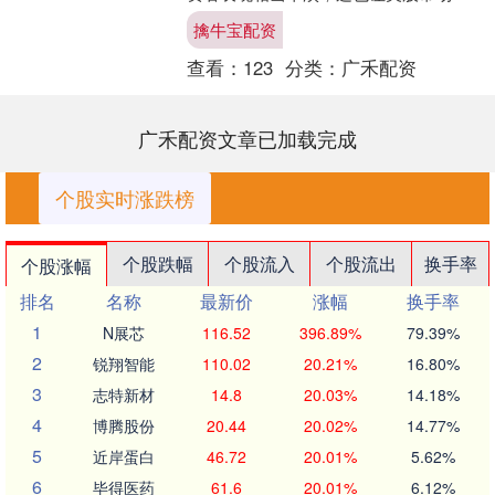
人工智能交易难以重回火热。 虽然英伟
擒牛宝配资
达过去一季度的收入与盈....
查看：
123
分类：
广禾配资
广禾配资文章已加载完成
个股实时涨跌榜
个股跌幅
个股流入
个股流出
换手率
个股涨幅
排名
名称
最新价
涨幅
换手率
1
N展芯
116.52
396.89%
79.39%
2
锐翔智能
110.02
20.21%
16.80%
3
志特新材
14.8
20.03%
14.18%
4
博腾股份
20.44
20.02%
14.77%
5
近岸蛋白
46.72
20.01%
5.62%
6
毕得医药
61.6
20.01%
6.12%