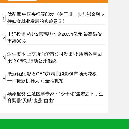
优配库 中国央行等印发《关于进一步加强金融支
1
持妇女就业发展的实施意见》
丰汇投资 杭州2宗宅地收金28.34亿元 最高溢价
2
率超33%
派生资本 上交所向沪市公司发出“提质增效重回
3
报”2.0专项行动公开倡议
鼎冠优配 影石CEO刘靖康谈影像市场天花板：
4
一种摄影机器人 可全程抓拍
鼎泽配资 生殖医学专家：“少子化”焦虑之下，生
5
育既是“天赋”也是“自由”