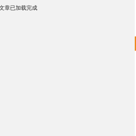
文章已加载完成
深证成指
14311.01
02%
200.89
1.42%