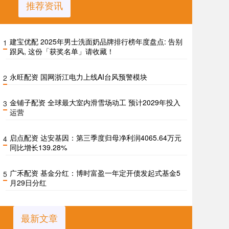
推荐资讯
建宝优配 2025年男士洗面奶品牌排行榜年度盘点: 告别
1
跟风, 这份「获奖名单」请收藏！
永旺配资 国网浙江电力上线AI台风预警模块
2
金铺子配资 全球最大室内滑雪场动工 预计2029年投入
3
运营
启点配资 达安基因：第三季度归母净利润4065.64万元
4
同比增长139.28%
广禾配资 基金分红：博时富盈一年定开债发起式基金5
5
月29日分红
最新文章