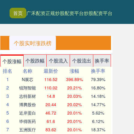
首页
广禾配资
正规炒股配资平台
炒股配资平台
个股实时涨跌榜
个股跌幅
个股流入
个股流出
换手率
个股涨幅
排名
名称
最新价
涨幅
换手率
1
N展芯
116.52
396.89%
79.39%
2
锐翔智能
110.02
20.21%
16.80%
3
志特新材
14.8
20.03%
14.18%
4
博腾股份
20.44
20.02%
14.77%
5
近岸蛋白
46.72
20.01%
5.62%
6
毕得医药
61.6
20.01%
6.12%
7
五洲医疗
83.62
20.01%
18.37%