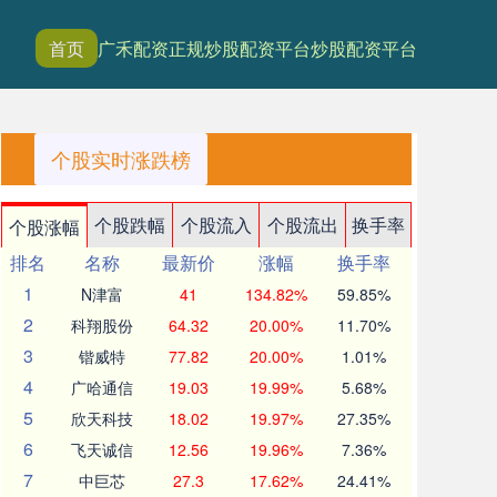
首页
广禾配资
正规炒股配资平台
炒股配资平台
个股实时涨跌榜
个股跌幅
个股流入
个股流出
换手率
个股涨幅
排名
名称
最新价
涨幅
换手率
1
N津富
41
134.82%
59.85%
2
科翔股份
64.32
20.00%
11.70%
3
锴威特
77.82
20.00%
1.01%
4
广哈通信
19.03
19.99%
5.68%
5
欣天科技
18.02
19.97%
27.35%
6
飞天诚信
12.56
19.96%
7.36%
7
中巨芯
27.3
17.62%
24.41%