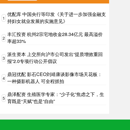
优配库 中国央行等印发《关于进一步加强金融支
1
持妇女就业发展的实施意见》
丰汇投资 杭州2宗宅地收金28.34亿元 最高溢价
2
率超33%
派生资本 上交所向沪市公司发出“提质增效重回
3
报”2.0专项行动公开倡议
鼎冠优配 影石CEO刘靖康谈影像市场天花板：
4
一种摄影机器人 可全程抓拍
鼎泽配资 生殖医学专家：“少子化”焦虑之下，生
5
育既是“天赋”也是“自由”