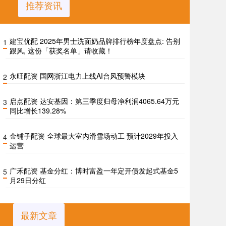
推荐资讯
建宝优配 2025年男士洗面奶品牌排行榜年度盘点: 告别
1
跟风, 这份「获奖名单」请收藏！
永旺配资 国网浙江电力上线AI台风预警模块
2
启点配资 达安基因：第三季度归母净利润4065.64万元
3
同比增长139.28%
金铺子配资 全球最大室内滑雪场动工 预计2029年投入
4
运营
广禾配资 基金分红：博时富盈一年定开债发起式基金5
5
月29日分红
最新文章