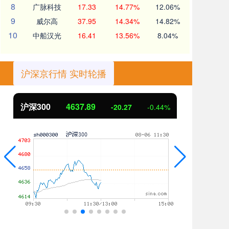
8
广脉科技
17.33
14.77%
12.06%
9
威尔高
37.95
14.34%
14.82%
10
中船汉光
16.41
13.56%
8.04%
沪深京行情 实时轮播
沪深300
4637.89
北
-20.27
-0.44%