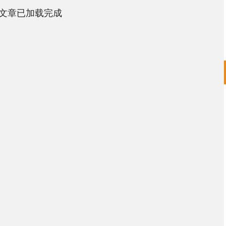
文章已加载完成
深证成指
14070.78
1%
-73.43
-0.52%