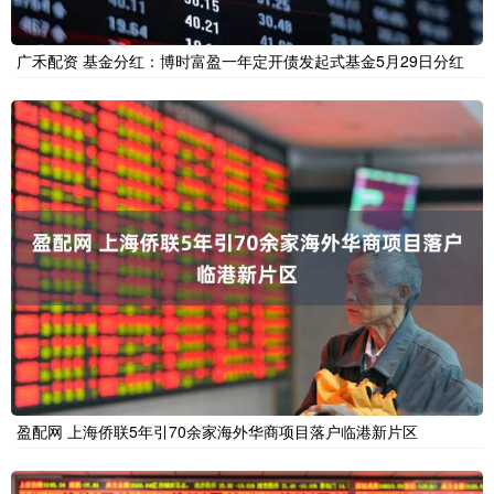
广禾配资 基金分红：博时富盈一年定开债发起式基金5月29日分红
盈配网 上海侨联5年引70余家海外华商项目落户临港新片区