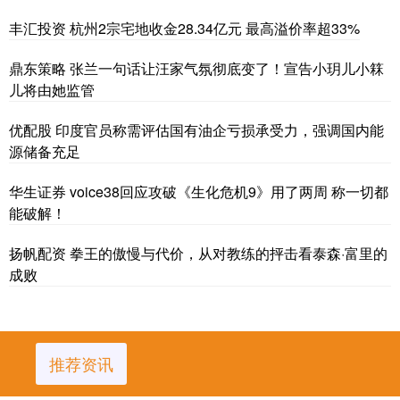
丰汇投资 杭州2宗宅地收金28.34亿元 最高溢价率超33%
鼎东策略 张兰一句话让汪家气氛彻底变了！宣告小玥儿小箖
儿将由她监管
优配股 印度官员称需评估国有油企亏损承受力，强调国内能
源储备充足
华生证券 voice38回应攻破《生化危机9》用了两周 称一切都
能破解！
扬帆配资 拳王的傲慢与代价，从对教练的抨击看泰森·富里的
成败
推荐资讯