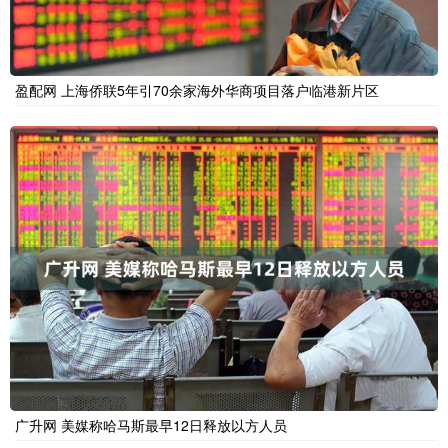
盈配网 上海侨联5年引70余家海外华商项目落户临港新片区
广升网 美媒称哈马斯最早12日释放以方人员