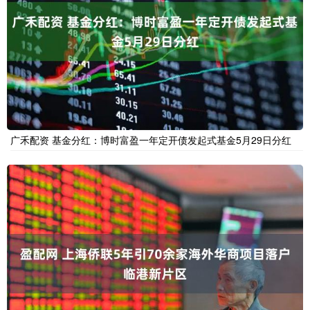
广禾配资 基金分红：博时富盈一年定开债发起式基金5月29日分红