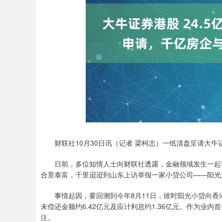
深证成指
14311.01
.68
1.02%
200.89
1
财联社10月30日讯（记者 梁柯志）一纸清盘呈请大牛证
日前，多位知情人士向财联社透露，金融领域发生一起罕
合景泰富，千里迢迢到山东上访举报一家小贷公司——阳光
事情起因，要回溯到今年8月11日，彼时阳光小贷向香
未偿还金额约6.42亿元及应计利息约1.36亿元。作为业
注。