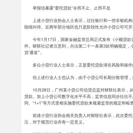
举报信暴露“委托贷款”令而不止、止而不息
上述小贷行业协会人士表示，过往银行和一些非银机构都
陆续叫停。近两年部分地区也只是阶段性允许小贷公司可开
今年1月17日，国家金融监管总局正式发布《小额贷款
件。财联社记者注意到，办法第二十一条第3款明确规定，
贷‘通道’”。
多位小贷行业人士表示，正是委托贷款潜在风险和操作
但上述行业人士也认为，由于小贷公司长期分散管理，政
10月28日，广州某小贷公司信贷总监对财联社表示，从
贷款。加上小贷公司数字化水平不高，监管信息同步往往不
同、“1+1”等方式变相实施委托贷款来规避监管的规定和检
前述小贷行业协会相关负责人对财联社表示，此次委托贷
注，对于规范行业亦有一定意义。