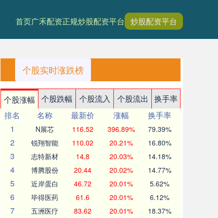
首页
广禾配资
正规炒股配资平台
炒股配资平台
个股实时涨跌榜
个股跌幅
个股流入
个股流出
换手率
个股涨幅
排名
名称
最新价
涨幅
换手率
1
N展芯
116.52
396.89%
79.39%
2
锐翔智能
110.02
20.21%
16.80%
3
志特新材
14.8
20.03%
14.18%
4
博腾股份
20.44
20.02%
14.77%
5
近岸蛋白
46.72
20.01%
5.62%
6
毕得医药
61.6
20.01%
6.12%
7
五洲医疗
83.62
20.01%
18.37%