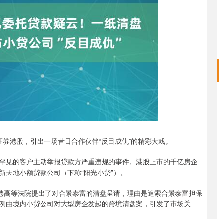
沪深300
4694.44
.42%
43.13
0.93%
券港股，引出一场昔日合作伙伴“反目成仇”的精彩大戏。
见的客户主动举报贷款方严重违规的事件。港股上市的千亿房企
新天地小额贷款公司（下称“阳光小贷”）。
港高等法院提出了对合景泰富的清盘呈请，理由是追索合景泰富担保
内首例由境内小贷公司对大型房企发起的跨境清盘案，引发了市场关