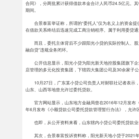
合同》，分两批累计获得借款本金合计人民币24.5亿元。其
期间。
合景泰富举证称，所谓的“委托人”仅为名义上的资金提供
在借款关系终结后迅速完成工商注销程序。属于利用委贷通
而且，委托主体背后不少跟阳光小贷的实际控制人、股东
融自贷”违规业务闭环。
公开信息显示，阳光小贷为阳光新天地控股集团旗下企业
店管理的多元化投资集团，下辖四大集团公司及30余家子公
10月27日，广东某小贷公司负责人对财联社记者表示，
山东、山西等地曾允许过委托贷款。
官方网站显示，山东地方金融局曾在2016年12月发布《
年6月发布《小额贷款公司委托贷款管理暂行办法》，允许
也即，从公开资料来看，山东辖内小贷公司委托贷款业务
其次，合景泰富投诉资料称，阳光新天地小贷于2021年