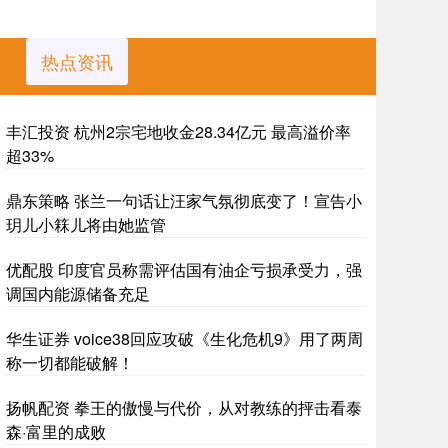
热点资讯
丰汇投资 杭州2宗宅地收金28.34亿元 最高溢价率
超33%
鼎东策略 张兰一句话让汪家气氛彻底变了！宣告小
玥儿小箖儿将由她监管
优配股 印度官员称需评估国有油企亏损承受力，强
调国内能源储备充足
华生证券 voice38回应攻破《生化危机9》用了两周
称一切都能破解！
扬帆配资 拳王的傲慢与代价，从对教练的抨击看泰
森·富里的成败