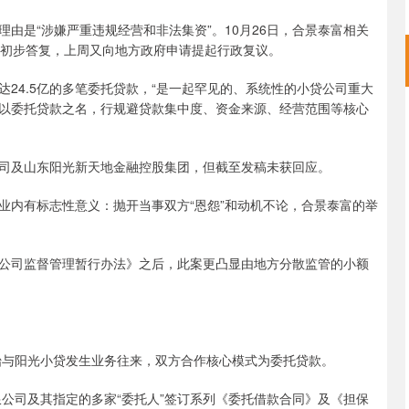
是“涉嫌严重违规经营和非法集资”。10月26日，合景泰富相关
获初步答复，上周又向地方政府申请提起行政复议。
4.5亿的多笔委托贷款，“是一起罕见的、系统性的小贷公司重大
以委托贷款之名，行规避贷款集中度、资金来源、经营范围等核心
及山东阳光新天地金融控股集团，但截至发稿未获回应。
内有标志性意义：抛开当事双方“恩怨”和动机不论，合景泰富的举
。
司监督管理暂行办法》之后，此案更凸显由地方分散监管的小额
与阳光小贷发生业务往来，双方合作核心模式为委托贷款。
公司及其指定的多家“委托人”签订系列《委托借款合同》及《担保