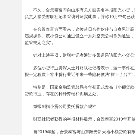
不久，合景泰富即向山东有关方面实名举报阳光小贷，理由
负责人接受财联社记者采访时证实此事，并称10月中旬已
在合景泰富方面看来，这位昔日合作伙伴与自身累计高达2
违规操作。该小贷公司通过设立一系列空壳公司作为通道，
监管规定之实”。
针对上述事项，财联社记者通过多渠道采访阳光小贷公司
多位小贷行业资深人士对财联社记者表示，这一事件在业
报一定程度上将小贷行业近年来一些隐秘做法“摆上了台面”
特别是，国家金融监管总局今年初正式发布《小额贷款公
贷款行业，存在的种种弊端和诟病之处。
举报剑指小贷公司委托贷款合规性
财联社记者获得的举报材料显示，合景泰富2019年开始
自2019年起，合景泰富与山东阳光新天地小额贷款有限