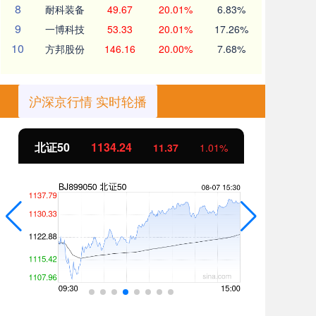
8
耐科装备
49.67
20.01%
6.83%
9
一博科技
53.33
20.01%
17.26%
10
方邦股份
146.16
20.00%
7.68%
沪深京行情 实时轮播
北证50
1134.24
创
11.37
1.01%