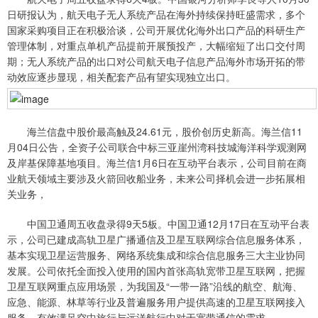
日研报认为，航天电子无人系统产品在海外持续保持旺盛需求，多个
国家采购项目正在积极洽谈，公司开展优化海外出口产品的科研生产
管理体制，对重点单机产品提前开展预投产，大幅缩短了出口交付周
期；无人系统产品的出口对公司航天电子信息产品海外市场开拓的带
动效应逐步显现，相关配套产品有望实现独立出口。
海兰信盘中股价最高触及24.61元，股价创历史新高。海兰信11
月04日公告，全资子公司联合中标三亚崖州湾科技城海洋科学观测网
及岸基保障基地项目。海兰信1月6日在互动平台表示，公司目前在商
业航天领域主要涉及火箭回收船业务，未来公司择机会进一步拓展相
关业务，
中国卫通周五收盘录得9天5板。中国卫通12月17日在互动平台表
示，公司已建成高轨卫星广播通信及卫星互联网综合信息服务体系，
基本实现卫星运营服务、网络系统集成和综合信息服务三大主业协同
发展。公司依托全面投入使用的国内首张高轨宽带卫星互联网，把握
卫星互联网重点应用场景，为我国及“一带一路”沿线的航空、航海、
应急、能源、林草等行业及普遍服务用户提供高速的卫星互联网接入
服务，有效满足空中旅行与远洋航行中对于宽带通信的需求。