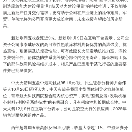
制造应急能力建设项目”和“航天动力建设项目”的持续推进，不仅能够
满足新批产任务交付需求，更有助于公司在产业链上的延伸拓展。军
贸订单落地将为公司开启更大成长空间，未来业绩有望续创历史新
高。
新劲刚周五收盘涨近9%。新劲刚1月9日在互动平台表示，公司全
资子公司康泰威研发的高可靠性热喷涂材料具备优异的高温强度、抗
热震性、耐磨损及抗蠕变性能，可有效延长火箭发动机推力室、涡轮
泵关键部件、箭体热防护系统等核心部位的使用寿命，降低极端工况
下的部件故障风险与维护成本，相关产品已应用于某飞行器的重要部
件并已批量供货。
中天火箭周五盘中最高触及95.19元/股。民生证券分析师尹会伟
等人10月26日研报认为，中天火箭是我国小型固体制导火箭总体单
位，背靠航天科技四院整合院内核心资产，实现“整箭总装+发动机核
心材料+测控分系统技术”的有机融合，具有稀缺性和长期成长性。中
天火箭12月9日在互动平台表示，公司是凌空天行的供应商，2025年
销售过耐烧蚀组件产品。
西部超导周五最高触及94.9元/股，收盘大涨超11%。中航证券分