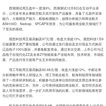
西测测试周五盘中一度涨9%。西测测试12月8日在互动平台表
示，公司多年来从事航空航天高可靠性产品服务，具备了元器件采筛
能力，大规模批产能力，检验检测能力，故障分析能力和商业航天
AS9100D、Nadcap、SPCAP等资质，为公司服务商业航天领域打下
了坚实的基础。
观想科技周五最高触及97元/股，收盘大涨超13%。观想科技1月6
日披露重大资产重组预案，公司拟通过发行股份及支付现金方式购买
辽晶电子100%股份，并募集配套资金。通过本次交易，上市公司与辽
晶电子在现代化ZZ及未来ZY智能装备产业链布局、技术研发、市场拓
展、产品迭代等方面将产生互补和协同效应。
理工导航周五最高触及82.68元/股，收盘大涨超12%。中邮证券
分析师鲍学博等人研报认为，理工导航在航天、航海和陆用等领域取
得了一些承研承制机会，积极参与总体单位组织的或支撑总体单位参
与的竞标择优工作。另外，公司将持续跟踪商业航天、低空经济及机
器人等市场需求，进一步扩大民用市场的比重。公司新领域拓展有望
为公司打开成长空间。
航天电子周五收盘录得6天4板。中国银河分析师李良等人10月30