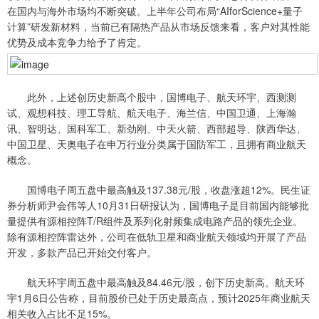
在国内与海外市场均不断突破。上半年公司布局“AIforScience+量子
计算”研发新材料，当前已有隔热产品从市场反馈来看，客户对其性能
优势及成本竞争力给予了肯定。
此外，上述创历史新高个股中，国博电子、航天环宇、西测测
试、观想科技、理工导航、航天电子、海兰信、中国卫通、上海瀚
讯、智明达、国科军工、新劲刚、中天火箭、西部超导、陕西华达、
中国卫星、天奥电子在申万行业分类属于国防军工，且拥有商业航天
概念。
国博电子周五盘中最高触及137.38元/股，收盘涨超12%。民生证
券分析师尹会伟等人10月31日研报认为，国博电子是目前国内能够批
量提供有源相控阵T/R组件及系列化射频集成电路产品的领先企业。
除有源相控阵雷达外，公司在低轨卫星和商业航天领域均开展了产品
开发，多款产品已开始交付客户。
航天环宇周五盘中最高触及84.46元/股，创下历史新高。航天环
宇1月6日公告称，目前股价已处于历史最高点，预计2025年商业航天
相关收入占比不足15%。