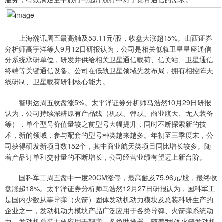
上海瀚讯周五最高触及53.11元/股，收盘大涨超15%。山西证券
分析师高宇洋等人9月12日研报认为，公司是相关低轨卫星星座通信
分系统承研单位，研发并供给相关卫星通信载荷、信关站、卫星通信
终端等关键通信设备。公司在低轨卫星领域先发布局，拥有相控阵天
线研制、卫星载荷研制核心能力。
智明达周五收盘涨5%。太平洋证券分析师马浩然10月29日研报
认为，公司持续深耕原有产品线（机载、弹载、商业航天、无人装备
等），单个型号价值量较之前型号大幅提升，同时不断探索新的技
术，新的领域，参与配套的型号种类越来越多。年初至三季度末，公
司获得研发新项目数152个，其中商业航天类项目同比增长较多。随
着产品订单和交付量的不断增长，公司经营业绩有望迈上新台阶。
国科军工周五盘中一度20CM涨停，最高触及75.96元/股，最终收
盘涨超18%。太平洋证券分析师马浩然12月27日研报认为，国科军工
是国内少数从事导弹（火箭）固体发动机动力模块及总装科研生产的
企业之一，发动机动力模块产品广泛应用于各类导弹、火箭弹系统动
力，发动机总装主要应用于靶弹、各类助推器。随着“固体火箭发动机