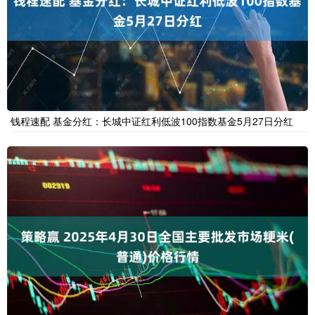
钱程速配 基金分红：长城中证红利低波100指数基金5月27日分红