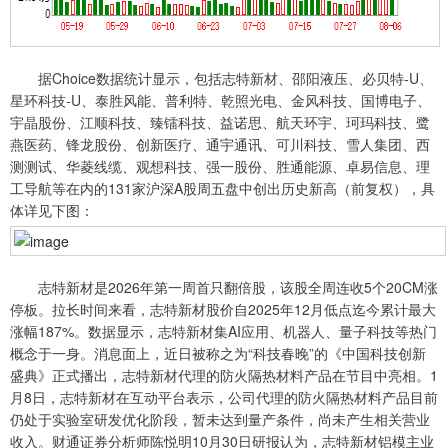
据Choice数据统计显示，包括志特新材、邵阳液压、必贝特-U、
星环科技-U、泰胜风能、普利特、乾照光电、金风科技、国博电子、
宇晶股份、江顺科技、臻镭科技、益诺思、航天环宇、珂玛科技、鹭
燕医药、锋龙股份、创新医疗、通宇通讯、可川科技、雪人集团、西
测测试、华菱线缆、观想科技、强一股份、胜通能源、卓易信息、理
工导航等在内的131家沪深A股周五盘中创出历史新高（前复权），具
体详见下图：
志特新材是2026年第一周首只翻倍股，该股全周连收5个20CM涨
停板。拉长时间来看，志特新材股价自2025年12月低点迄今累计最大
涨幅187%。数据显示，志特新材集AI应用、机器人、量子科技等热门
概念于一身。消息面上，近日被称之为“科技春晚”的《中国科技创新
盛典》正式播出，志特新材代理的防火隔热材料产品在节目中亮相。1
月8日，志特新材在互动平台表示，公司代理的防火隔热材料产品目前
仍处于实验室研发优化阶段，暂未达到量产条件，尚未产生相关营业
收入。财通证券分析师陈悦明10月30日研报认为，志特新材铝模主业