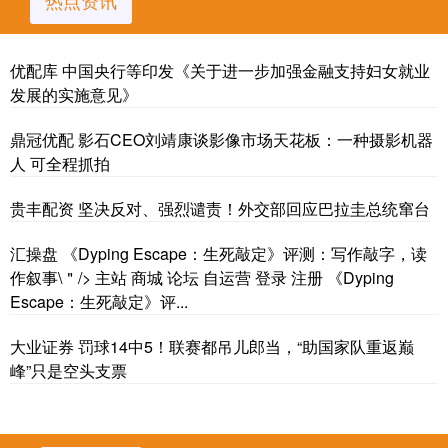
优配库 中国央行等印发《关于进一步加强金融支持妇女就业
发展的实施意见》
鼎冠优配 影石CEO刘靖康谈影像市场天花板：一种摄影机器
人 可全程抓拍
贵丰配资 坚决反对、强烈谴责！外交部回应巴拉圭总统窜台
汇操盘 《Dyping Escape：生死敲定》评测：写作敲字，读
作叙事\＂/> 主站 商城 论坛 自运营 登录 注册 《Dyping
Escape：生死敲定》评...
大业证券 罚球14中5！联赛都吊儿郎当，“助国家队重返巅
峰”只是空头支票