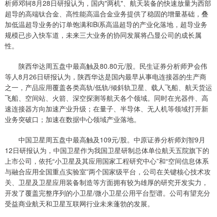
析师邓轲8月28日研报认为，国内"两机"、航天装备的快速放量为西部
超导的高端钛合金、高性能高温合金业务提供了稳固的增量基础，叠
加低温超导业务的订单饱满和Bi系高温超导的产业化落地，超导业务
规模已步入快车道，未来三大业务的协同发展将凸显公司的成长属
性。
陕西华达周五盘中最高触及80.80元/股。民生证券分析师尹会伟
等人8月26日研报认为，陕西华达是国内最早从事电连接器的生产商
之一，产品应用覆盖各类高轨/低轨/倾斜轨卫星、载人飞船、航天货运
飞船、空间站、火箭、深空探测等航天各个领域。同时在光器件、高
速连接器方向加速产业升级；在量子、半导体、无人机等领域打开新
业务突破口；加速在数据中心领域产业落地。
中国卫星周五盘中最高触及109元/股。中原证券分析师刘智9月
12日研报认为，中国卫星作为我国卫星研制总体单位航天五院旗下的
上市公司，依托“小卫星及其应用国家工程研究中心”和“空间信息体系
与融合应用全国重点实验室”两个国家级平台，公司在关键核心技术攻
关、卫星及卫星应用装备制造等方面拥有较为雄厚的研究开发实力，
开发了覆盖完整序列的小卫星/微小卫星公用平台型谱。公司有望充分
受益商业航天和卫星互联网行业未来蓬勃的发展。