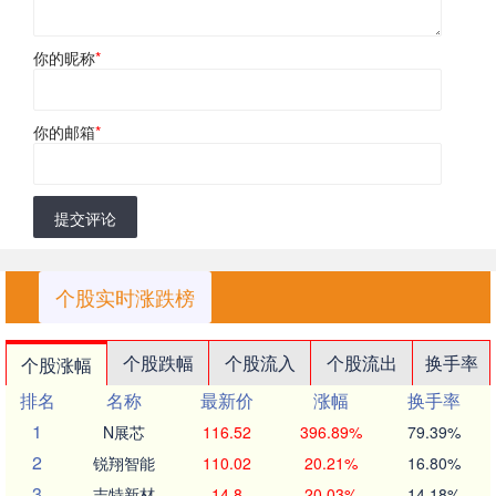
你的昵称
*
你的邮箱
*
提交评论
个股实时涨跌榜
个股跌幅
个股流入
个股流出
换手率
个股涨幅
排名
名称
最新价
涨幅
换手率
1
N展芯
116.52
396.89%
79.39%
2
锐翔智能
110.02
20.21%
16.80%
3
志特新材
14.8
20.03%
14.18%