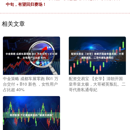
中旬，有望回归赛场！
相关文章
中金策略 成都车展零跑 B01 万
配资交易宝 【史学】清朝开国
台交付 + B10 新色 ，女性用户
皇帝皇太极，大哥褚英叛乱、二
占比超 40%
哥代善私通母妃