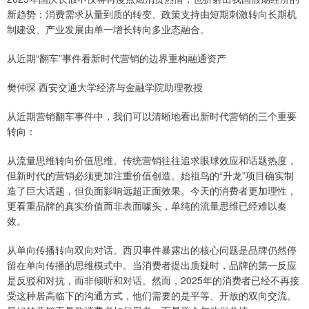
新趋势：消费需求从量到质的转变、政策支持由短期刺激转向长期机
制建设、产业发展由单一增长转向多业态融合。
从近期“翻车”事件看新时代营销的边界重构融通资产
樊仲琛 西安交通大学经济与金融学院助理教授
从近期营销翻车事件中，我们可以清晰地看出新时代营销的三个重要
转向：
从流量思维转向价值思维。传统营销往往追求眼球效应和话题热度，
但新时代的营销必须更加注重价值创造。始祖鸟的“升龙”项目确实制
造了巨大话题，但负面影响远超正面效果。今天的消费者更加理性，
更看重品牌的真实价值而非表面噱头，单纯的流量思维已经难以奏
效。
从单向传播转向双向对话。西贝事件暴露出的核心问题是品牌仍然停
留在单向传播的思维模式中。当消费者提出质疑时，品牌的第一反应
是反驳和对抗，而非倾听和对话。然而，2025年的消费者已经不再接
受这种居高临下的沟通方式，他们需要的是平等、开放的双向交流。