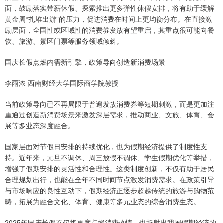
面，鼓励落实带薪休假、探索推出更多弹性休假安排，将有助于缓解
黄金周“扎堆出游”的压力，促进消费在时间上更均衡分布。在直接激
励层面，全国性或区域性的消费券发放有望重启，其重点很可能向餐
饮、旅游、景区门票等服务领域倾斜。
国庆长假点燃内需新引擎，政策导向创造新消费场景
李雨浓 西南财经大学国际商学院教授
当前政策导向已不再局限于普遍发放消费券等短期刺激，而是更加注
重通过创造新消费场景来激发深层需求，推动商业、文旅、体育、会
展等多业态深度融合。
国家层面对节假日安排的持续优化，也为假期经济提供了制度性支
持。近年来，元旦不调休、周三放假不调休、学生假期优化等举措，
增强了假期安排的灵活性和合理性。这类制度创新，不仅有助于居民
合理规划出行，也能在全年不同时间节点激发消费需求。在政策引导
与市场响应的良性互动下，假期经济正逐步超越传统的旅游与购物范
畴，拓展为融合文化、体育、健康等多元业态的综合消费生态。
2025年国庆长假不仅将再度点燃消费热情，也折射出我国假期经济的