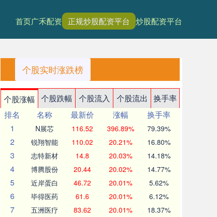
首页
广禾配资
正规炒股配资平台
炒股配资平台
个股实时涨跌榜
个股跌幅
个股流入
个股流出
换手率
个股涨幅
排名
名称
最新价
涨幅
换手率
1
N展芯
116.52
396.89%
79.39%
2
锐翔智能
110.02
20.21%
16.80%
3
志特新材
14.8
20.03%
14.18%
4
博腾股份
20.44
20.02%
14.77%
5
近岸蛋白
46.72
20.01%
5.62%
6
毕得医药
61.6
20.01%
6.12%
7
五洲医疗
83.62
20.01%
18.37%