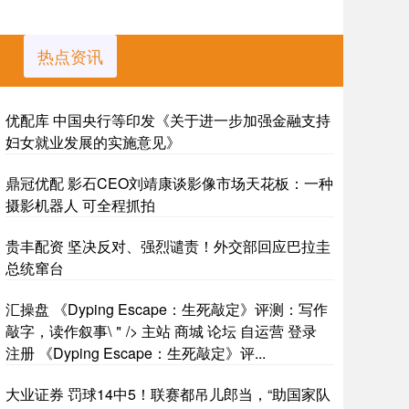
热点资讯
优配库 中国央行等印发《关于进一步加强金融支持
妇女就业发展的实施意见》
鼎冠优配 影石CEO刘靖康谈影像市场天花板：一种
摄影机器人 可全程抓拍
贵丰配资 坚决反对、强烈谴责！外交部回应巴拉圭
总统窜台
汇操盘 《Dyping Escape：生死敲定》评测：写作
敲字，读作叙事\＂/> 主站 商城 论坛 自运营 登录
注册 《Dyping Escape：生死敲定》评...
大业证券 罚球14中5！联赛都吊儿郎当，“助国家队