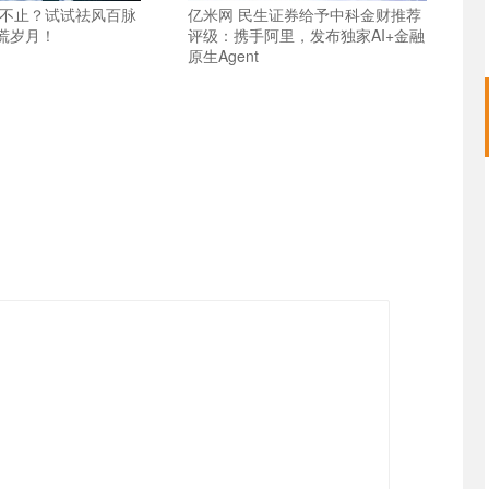
抖不止？试试祛风百脉
亿米网 民生证券给予中科金财推荐
慌岁月！
评级：携手阿里，发布独家AI+金融
原生Agent