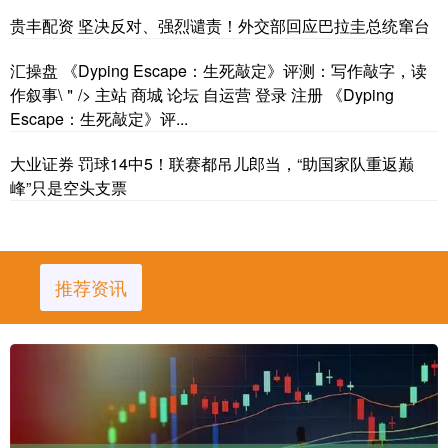
贵丰配资 坚决反对、强烈谴责！外交部回应巴拉圭总统窜台
汇操盘 《Dyping Escape：生死敲定》评测：写作敲字，读
作叙事\＂/> 主站 商城 论坛 自运营 登录 注册 《Dyping
Escape：生死敲定》评...
大业证券 罚球14中5！联赛都吊儿郎当，“助国家队重返巅
峰”只是空头支票
推荐资讯