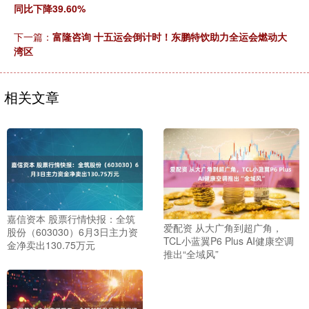
同比下降39.60%
下一篇：
富隆咨询 十五运会倒计时！东鹏特饮助力全运会燃动大
湾区
相关文章
嘉信资本 股票行情快报：全筑
爱配资 从大广角到超广角，
股份（603030）6月3日主力资
TCL小蓝翼P6 Plus AI健康空调
金净卖出130.75万元
推出“全域风”