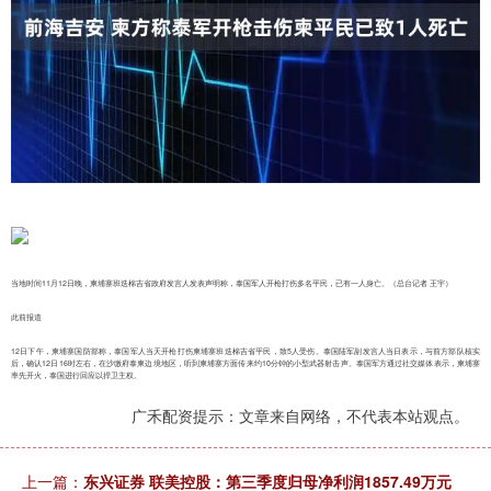
当地时间11月12日晚，柬埔寨班迭棉吉省政府发言人发表声明称，泰国军人开枪打伤多名平民，已有一人身亡。（总台记者 王宇）
此前报道
12日下午，柬埔寨国防部称，泰国军人当天开枪打伤柬埔寨班迭棉吉省平民，致5人受伤。泰国陆军副发言人当日表示，与前方部队核实
后，确认12日16时左右，在沙缴府泰柬边境地区，听到柬埔寨方面传来约10分钟的小型武器射击声。泰国军方通过社交媒体表示，柬埔寨
率先开火，泰国进行回应以捍卫主权。
广禾配资提示：文章来自网络，不代表本站观点。
上一篇：
东兴证券 联美控股：第三季度归母净利润1857.49万元