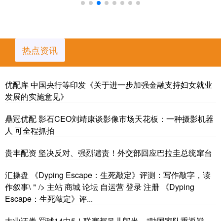
热点资讯
优配库 中国央行等印发《关于进一步加强金融支持妇女就业
发展的实施意见》
鼎冠优配 影石CEO刘靖康谈影像市场天花板：一种摄影机器
人 可全程抓拍
贵丰配资 坚决反对、强烈谴责！外交部回应巴拉圭总统窜台
汇操盘 《Dyping Escape：生死敲定》评测：写作敲字，读
作叙事\＂/> 主站 商城 论坛 自运营 登录 注册 《Dyping
Escape：生死敲定》评...
大业证券 罚球14中5！联赛都吊儿郎当，“助国家队重返巅