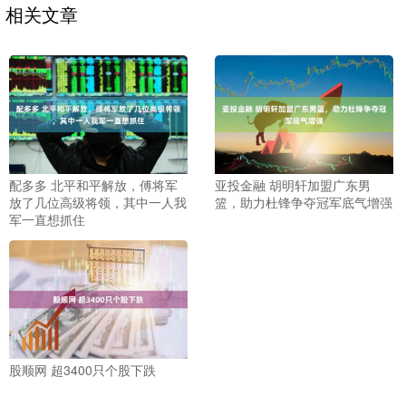
相关文章
配多多 北平和平解放，傅将军
亚投金融 胡明轩加盟广东男
放了几位高级将领，其中一人我
篮，助力杜锋争夺冠军底气增强
军一直想抓住
股顺网 超3400只个股下跌