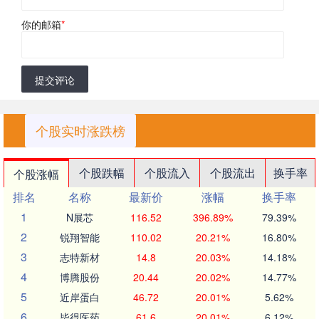
你的邮箱
*
提交评论
个股实时涨跌榜
个股跌幅
个股流入
个股流出
换手率
个股涨幅
排名
名称
最新价
涨幅
换手率
1
N展芯
116.52
396.89%
79.39%
2
锐翔智能
110.02
20.21%
16.80%
3
志特新材
14.8
20.03%
14.18%
4
博腾股份
20.44
20.02%
14.77%
5
近岸蛋白
46.72
20.01%
5.62%
6
毕得医药
61.6
20.01%
6.12%